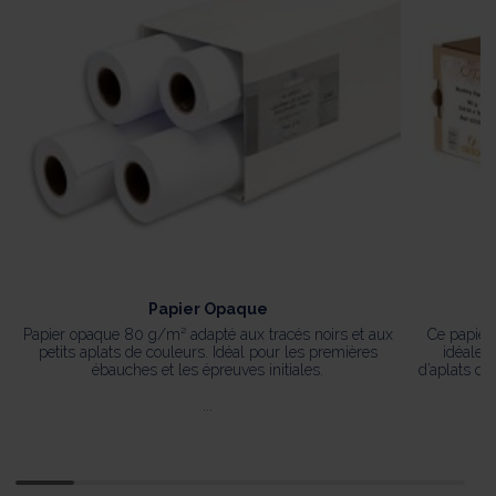
Papier Opaque
Papier opaque 80 g/m² adapté aux tracés noirs et aux
Ce papier
petits aplats de couleurs. Idéal pour les premières
idéale 
ébauches et les épreuves initiales.
d’aplats de
...