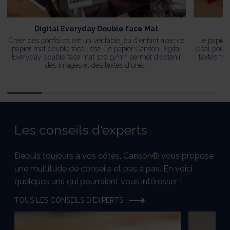
Digital Everyday Double face Mat
Créer des portfolios est un véritable jeu d'enfant avec ce
Le papier
papier mat double face lisse. Le papier Canson Digital
idéal pour 
Everyday double face mat 170 g/m² permet d'obtenir
textes trè
des images et des textes d'une...
Les conseils d'experts
Depuis toujours à vos côtés, Canson® vous propose
une multitude de conseils et pas à pas. En voici
quelques uns qui pourraient vous intéresser !
TOUS LES CONSEILS D'EXPERTS