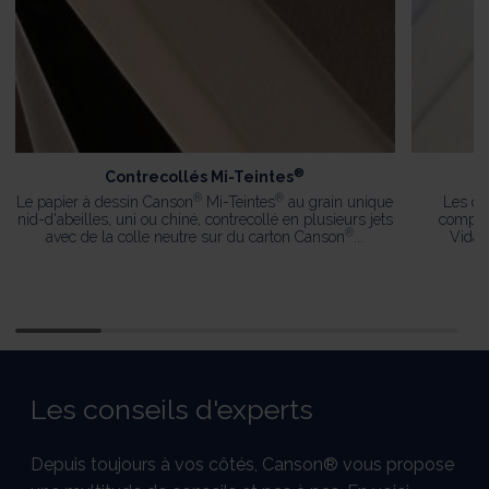
®
Contrecollés Mi-Teintes
®
®
Le papier à dessin Canson
Mi-Teintes
au grain unique
Les co
nid-d'abeilles, uni ou chiné, contrecollé en plusieurs jets
compos
®
avec de la colle neutre sur du carton Canson
...
Vidal
Les conseils d'experts
Depuis toujours à vos côtés, Canson® vous propose