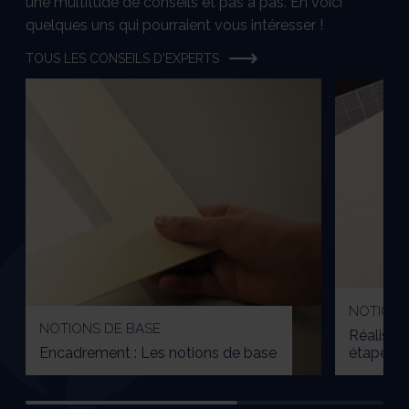
une multitude de conseils et pas à pas. En voici
quelques uns qui pourraient vous intéresser !
TOUS LES CONSEILS D'EXPERTS
NOTIONS
NOTIONS DE BASE
Réaliser
Encadrement : Les notions de base
étapes