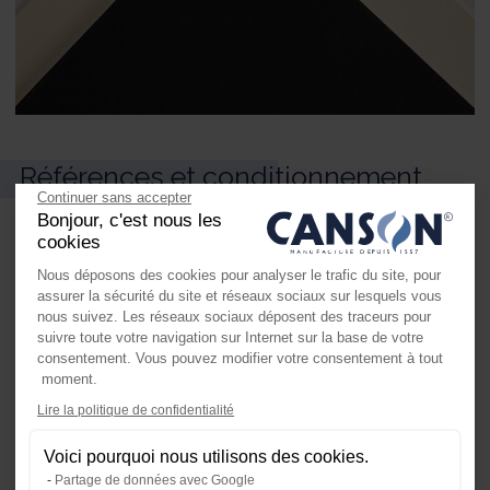
Références et conditionnement
Continuer sans accepter
Bonjour, c'est nous les
cookies
Nous déposons des cookies pour analyser le trafic du site, pour
assurer la sécurité du site et réseaux sociaux sur lesquels vous
nous suivez. Les réseaux sociaux déposent des traceurs pour
suivre toute votre navigation sur Internet sur la base de votre
consentement. Vous pouvez modifier votre consentement à tout
moment.
Axeptio consent
Lire la politique de confidentialité
Plateforme de Gestion du Consente
Feuilles
Voici pourquoi nous utilisons des cookies.
Notre plateforme vous permet d'ada
Partage de données avec Google