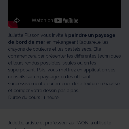
bord
bord
bord
bord
bord
de
de
de
de
de
mer
mer
mer
mer
mer
en
en
en
en
en
mixed
mixed
mixed
mixed
mixed
media
media
media
media
media
1/5
2/5
3/5
4/5
5/5
Juliette Plisson vous invite à
peindre un paysage
de bord de me
r, en mélangeant l’aquarelle, les
crayons de couleurs et les pastels secs. Elle
commencera par présenter les différentes techniques
et leurs rendus possibles, seules ou en les
superposant. Puis, vous mettrez en application ses
conseils sur un paysage, en les utilisant
successivement pour amener de la texture, rehausser
et corriger votre dessin pas à pas.
Durée du cours : 1 heure
Juliette, artiste et professeur au PAON, a utilisé le