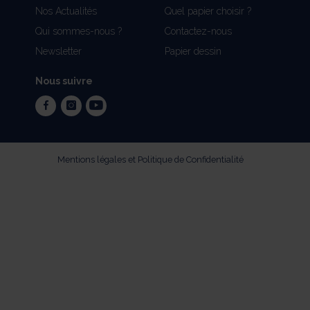
Nos Actualités
Quel papier choisir ?
Qui sommes-nous ?
Contactez-nous
Newsletter
Papier dessin
Nous suivre
facebook
instagram
youtube
Mentions légales et Politique de Confidentialité