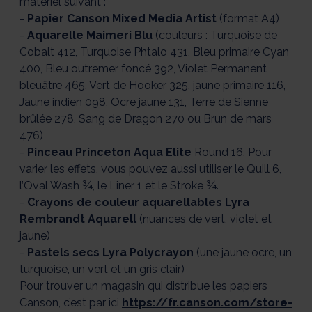
matériel suivant :
-
Papier Canson Mixed Media Artist
(format A4)
-
Aquarelle Maimeri Blu
(couleurs : Turquoise de
Cobalt 412, Turquoise Phtalo 431, Bleu primaire Cyan
400, Bleu outremer foncé 392, Violet Permanent
bleuâtre 465, Vert de Hooker 325, jaune primaire 116,
Jaune indien 098, Ocre jaune 131, Terre de Sienne
brûlée 278, Sang de Dragon 270 ou Brun de mars
476)
-
Pinceau Princeton Aqua Elite
Round 16. Pour
varier les effets, vous pouvez aussi utiliser le Quill 6,
l’Oval Wash ¾, le Liner 1 et le Stroke ¾.
-
Crayons de couleur aquarellables Lyra
Rembrandt Aquarell
(nuances de vert, violet et
jaune)
-
Pastels secs Lyra Polycrayon
(une jaune ocre, un
turquoise, un vert et un gris clair)
Pour trouver un magasin qui distribue les papiers
Canson, c’est par ici
https://fr.canson.com/store-