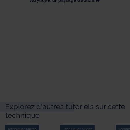
Acrylique, un paysage d’automne
Explorez d'autres tutoriels sur cette
technique
Techniques Mixtes
Techniques Mixtes
Techni