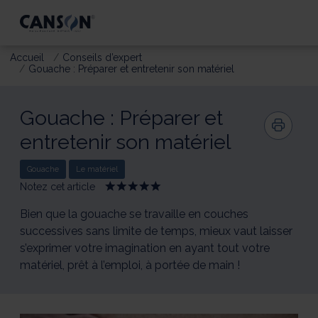
Accueil
Conseils d’expert
Gouache : Préparer et entretenir son matériel
Gouache : Préparer et
entretenir son matériel
Gouache
Le matériel
Notez cet article
Give
Give
Give
Give
Give
Gouache
Gouache
Gouache
Gouache
Gouache
:
:
:
:
:
Bien que la gouache se travaille en couches
Préparer
Préparer
Préparer
Préparer
Préparer
successives sans limite de temps, mieux vaut laisser
et
et
et
et
et
s’exprimer votre imagination en ayant tout votre
entretenir
entretenir
entretenir
entretenir
entretenir
son
son
son
son
son
matériel, prêt à l’emploi, à portée de main !
matériel
matériel
matériel
matériel
matériel
1/5
2/5
3/5
4/5
5/5