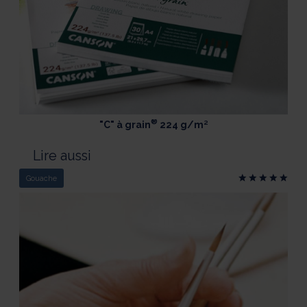
®
"C" à grain
224 g/m²
Lire aussi
Gouache