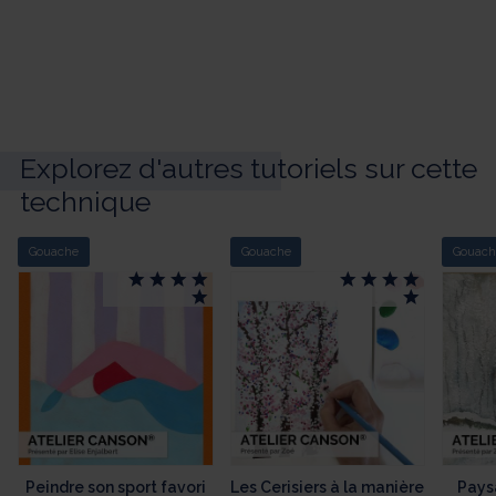
Explorez d'autres tutoriels sur cette
technique
Gouache
Gouache
Gouach
Peindre son sport favori
Les Cerisiers à la manière
Pays