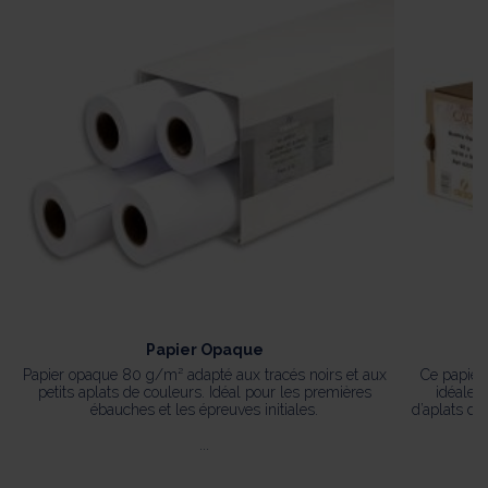
Papier Opaque
Papier opaque 80 g/m² adapté aux tracés noirs et aux
Ce papier
petits aplats de couleurs. Idéal pour les premières
idéale 
ébauches et les épreuves initiales.
d’aplats de
...