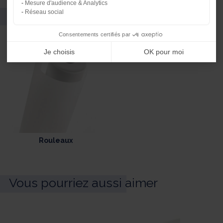
Mesure d'audience & Analytics
Références et conditionnement
Réseau social
Consentements certifiés par
Je choisis
OK pour moi
Rouleaux
Vous pourriez aussi aimer