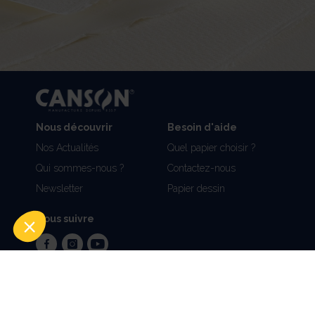
Nous découvrir
Besoin d'aide
Nos Actualités
Quel papier choisir ?
Qui sommes-nous ?
Contactez-nous
Newsletter
Papier dessin
Nous suivre
facebook
instagram
youtube
Mentions légales et Politique de Confidentialité