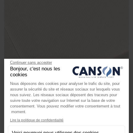
Continuer sans accepter
Bonjour, c'est nous les
cookies
Nous déposons des cookies pour analyser le trafic du site, pour
assurer la sécurité du site et réseaux sociaux sur lesquels vous
nous suivez. Les réseaux sociaux déposent des traceurs pour
suivre toute votre navigation sur Internet sur la base de votre
consentement. Vous pouvez modifier votre consentement à tout
moment.
Axeptio consent
Lire la politique de confidentialité
Plateforme de Gestion du Consente
Voici pourquoi nous utilisons des cookies.