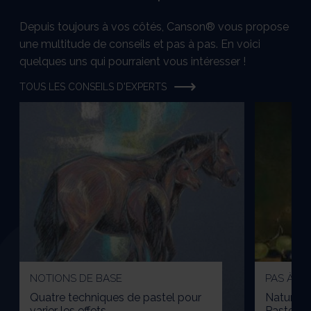
Depuis toujours à vos côtés, Canson® vous propose
une multitude de conseils et pas à pas. En voici
quelques uns qui pourraient vous intéresser !
TOUS LES CONSEILS D'EXPERTS
NOTIONS DE BASE
PAS À PA
Quatre techniques de pastel pour
Nature m
varier les effets
Pastel