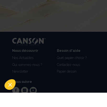
Nous découvrir
Besoin d'aide
Nos Actualités
Quel papier choisir ?
Qui sommes-nous ?
Contactez-nous
Newsletter
Papier dessin
Nous suivre
facebook
instagram
youtube