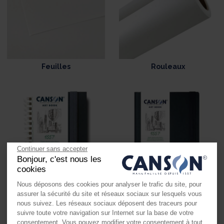
Feuilles
Rouleaux
Continuer sans accepter
Bonjour, c'est nous les
cookies
Nous déposons des cookies pour analyser le trafic du site, pour
Carnet spiralé
Carnets cousus
assurer la sécurité du site et réseaux sociaux sur lesquels vous
nous suivez. Les réseaux sociaux déposent des traceurs pour
suivre toute votre navigation sur Internet sur la base de votre
consentement. Vous pouvez modifier votre consentement à tout