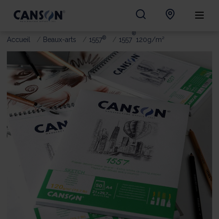
®
®
Accueil
Beaux-arts
1557
1557
120g/m²