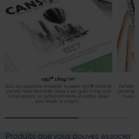
®
1557
180g/m²
Sous son apparente simplicité, le papier 1557® présente
Parfaiteme
une très haute technicité. Grâce à son grain ni trop lisse
carnet de c
ni trop présent, sa surface est neutre et subtile, idéale
d’une gr
pour l’étude, le croquis...
Produits que vous pouvez associer